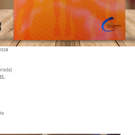
2018
rrada)
EL
:
nte