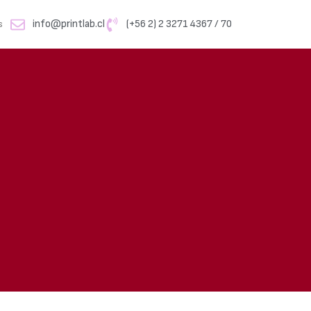
info@printlab.cl
(+56 2) 2 3271 4367 / 70
s