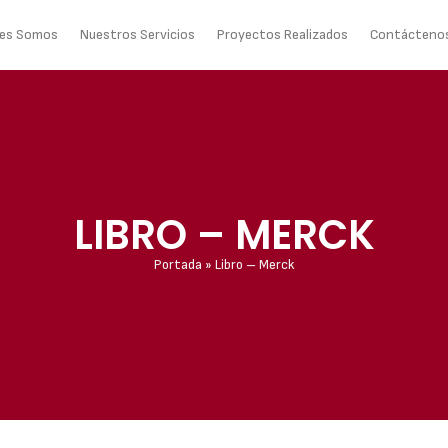
nes Somos
Nuestros Servicios
Proyectos Realizados
Contácteno
LIBRO – MERCK
Portada
»
Libro – Merck