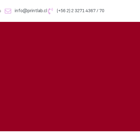
info@printlab.cl
(+56 2) 2 3271 4367 / 70
s