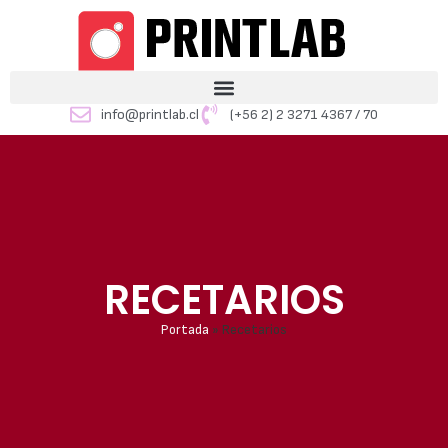
info@printlab.cl
(+56 2) 2 3271 4367 / 70
RECETARIOS
Portada
»
Recetarios